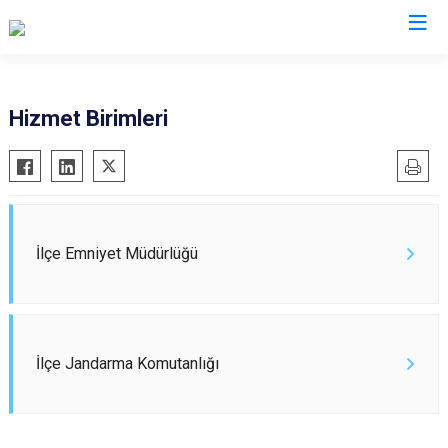
Sivas
Hizmet Birimleri
Akıncılar
İmranlı
Altınyayla
Kangal
Divriği
Koyulhisar
Doğanşar
Şarkışla
İlçe Emniyet Müdürlüğü
Gemerek
Suşehri
Gölova
Ulaş
Gürün
Yıldızeli
İlçe Jandarma Komutanlığı
Hafik
Zara