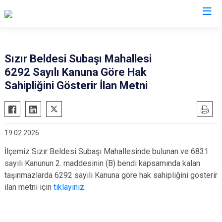
Sivas
Sızır Beldesi Subaşı Mahallesi
6292 Sayılı Kanuna Göre Hak
Akıncılar
İmranlı
Sahipliğini Gösterir İlan Metni
Altınyayla
Kangal
Divriği
Koyulhisar
Doğanşar
Şarkışla
19.02.2026
Gemerek
Suşehri
İlçemiz Sızır Beldesi Subaşı Mahallesinde bulunan ve 6831
Gölova
Ulaş
sayılı Kanunun 2. maddesinin (B) bendi kapsamında kalan
Gürün
Yıldızeli
taşınmazlarda 6292 sayılı Kanuna göre hak sahipliğini gösterir
Hafik
Zara
ilan metni için
tıklayınız.